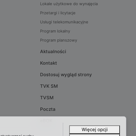
Lokale użytkowe do wynajęcia
Przetargi i licytacje
Usługi telekomunikacyjne
Program lokalny
Program planszowy
Aktualności
Kontakt
Dostosuj wygląd strony
TVK SM
TVSM
Poczta
eBOK
Więcej opcji