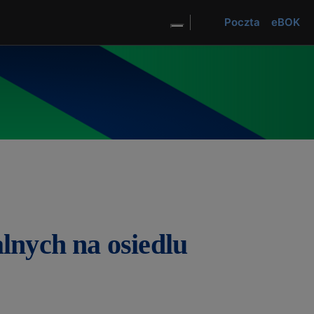
el
Poczta
eBOK
TVSM
TVK SM
Dostosuj wygląd strony
lnych na osiedlu