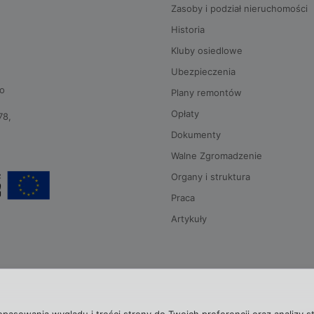
Zasoby i podział nieruchomości
Historia
Kluby osiedlowe
Ubezpieczenia
go
Plany remontów
Opłaty
78,
Dokumenty
Walne Zgromadzenie
Organy i struktura
Praca
Artykuły