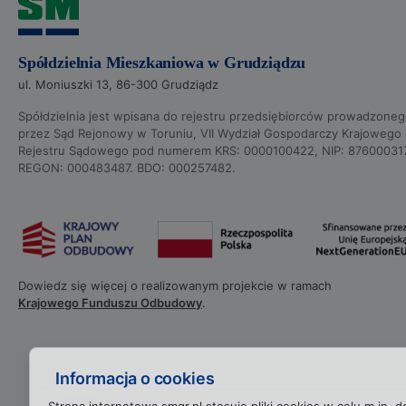
Spółdzielnia Mieszkaniowa w Grudziądzu
ul. Moniuszki 13, 86-300 Grudziądz
Spółdzielnia jest wpisana do rejestru przedsiębiorców prowadzone
przez Sąd Rejonowy w Toruniu, VII Wydział Gospodarczy Krajowego
Rejestru Sądowego pod numerem KRS: 0000100422, NIP: 87600031
REGON: 000483487. BDO: 000257482.
Dowiedz się więcej o realizowanym projekcie w ramach
Krajowego Funduszu Odbudowy
.
Informacja o cookies