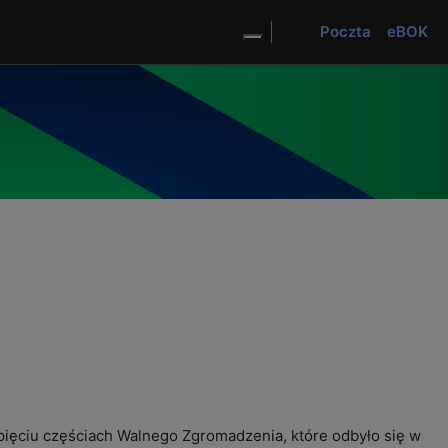
el
Poczta
eBOK
TVSM
TVK SM
Dostosuj wygląd strony
ięciu częściach Walnego Zgromadzenia, które odbyło się w