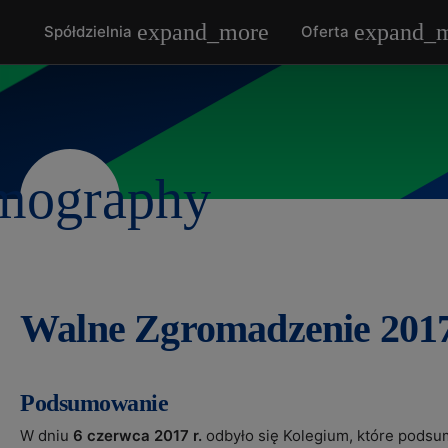
Przejdź do treści strony
Spółdzielnia
Oferta
Przejdź do nawigacji strony
Przejdź do stopki strony
Przejdź do mapy strony
Dostosuj wygląd strony
Walne Zgromadzenie 201
Podsumowanie
W dniu
6 czerwca 2017 r.
odbyło się Kolegium, które podsu